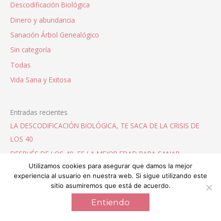
Descodificación Biológica
Dinero y abundancia
Sanación Árbol Genealógico
Sin categoría
Todas
Vida Sana y Exitosa
Entradas recientes
LA DESCODIFICACIÓN BIOLÓGICA, TE SACA DE LA CRISIS DE
LOS 40
DESPUÉS DE LOS 40, ES LA MEJOR EDAD PARA SANAR.
Utilizamos cookies para asegurar que damos la mejor
TU ÁRBOL GENEALÓGICO ES TU MAPA GUÍA ANCESTRAL
experiencia al usuario en nuestra web. Si sigue utilizando este
¡LA SALUD EMOCIONAL DE TU ÁRBOL GENEALÓGICO A JUICIO!
sitio asumiremos que está de acuerdo.
LA DESCODIFICACIÓN BIOLÓGICA ACELERA TU SANACIÓN
Entiendo
EMOCIONAL