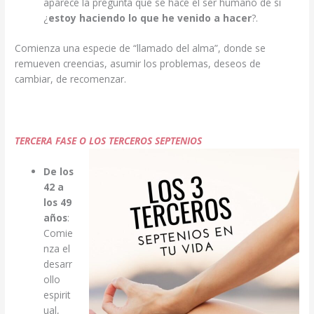
aparece la pregunta que se hace el ser humano de si
¿
estoy haciendo lo que he venido a hacer
?.
Comienza una especie de “llamado del alma”, donde se
remueven creencias, asumir los problemas, deseos de
cambiar, de recomenzar.
TERCERA FASE O LOS TERCEROS SEPTENIOS
De los
42 a
los 49
años
:
Comie
nza el
desarr
ollo
espirit
ual,