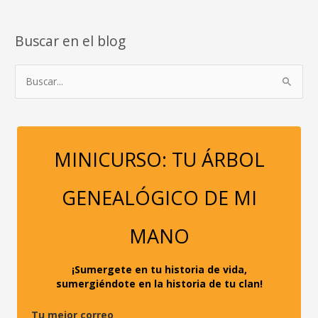
Buscar en el blog
B
u
s
c
a
MINICURSO: TU ÁRBOL
r
p
GENEALÓGICO DE MI
o
r
MANO
:
¡Sumergete en tu historia de vida,
sumergiéndote en la historia de tu clan!
Tu mejor correo