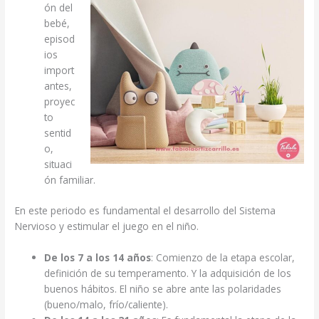
ón del
bebé,
episod
ios
import
antes,
proyec
to
sentid
o,
situaci
ón familiar.
En este periodo es fundamental el desarrollo del Sistema
Nervioso y estimular el juego en el niño.
De los 7 a los 14 años
: Comienzo de la etapa escolar,
definición de su temperamento. Y la adquisición de los
buenos hábitos. El niño se abre ante las polaridades
(bueno/malo, frío/caliente).