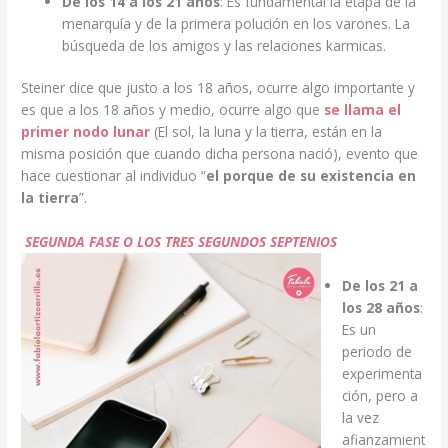
De los 14 a los 21 años
: Es fundamental la etapa de la
menarquía y de la primera polución en los varones. La
búsqueda de los amigos y las relaciones karmicas.
Steiner dice que justo a los 18 años, ocurre algo importante y
es que a los 18 años y medio, ocurre algo que
se llama el
primer nodo lunar
(El sol, la luna y la tierra, están en la
misma posición que cuando dicha persona nació), evento que
hace cuestionar al individuo “
el porque de su existencia en
la tierra
”.
SEGUNDA FASE O LOS TRES SEGUNDOS SEPTENIOS
De los 21 a
los 28 años
:
Es un
periodo de
experimenta
ción, pero a
la vez
afianzamient