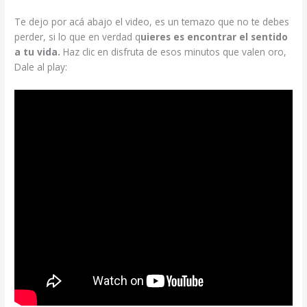
Te dejo por acá abajo el video, es un temazo que no te debes
perder, si lo que en verdad q
uieres es encontrar el sentido
a tu vida.
Haz clic en disfruta de esos minutos que valen oro,
Dale al play: