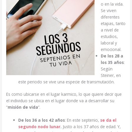
o en la vida.
Se viven
diferentes
etapas, tanto
a nivel de
estudios,
laboral y
emocional.
De los 28 a
los 35 años
:
Según
Steiner, en
este periodo se vive una especie de transmutación.
Es como ubicarse en el lugar karmico, lo que quiere decir que
el individuo se ubica en el lugar donde va a desarrollar su
“
misión de vida
”.
De los 36 a los 42 años
: En este septenio,
se da el
segundo
nodo lunar
.
Justo a los 37 años de edad. Y,