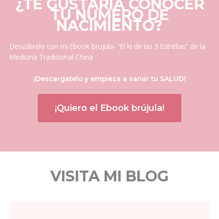
¿TE GUSTARÍA CONOCER
TU NÚMERO DE
NACIMIENTO?
Descúbrelo con mi Ebook Brujula- “El ki de las 9 Estrellas” de la
Medicina Tradicional China
¡Descargatelo y empieza a sanar tu SALUD!
¡Quiero el Ebook brújula!
VISITA MI BLOG