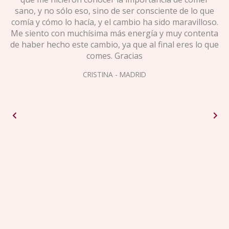
las
sano, y no sólo eso, sino de ser consciente de lo que
gr
do
comía y cómo lo hacía, y el cambio ha sido maravilloso.
L
Me siento con muchísima más energía y muy contenta
mí
de haber hecho este cambio, ya que al final eres lo que
ta
u
comes. Gracias
c
a
en
CRISTINA - MADRID
o
 ha
-