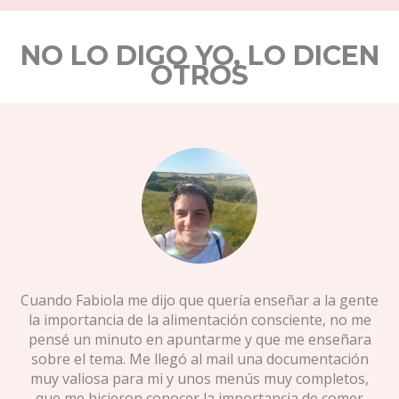
NO LO DIGO YO, LO DICEN
OTROS
ra.
Cuando Fabiola me dijo que quería enseñar a la gente
C
la importancia de la alimentación consciente, no me
pensé un minuto en apuntarme y que me enseñara
di
os
sobre el tema. Me llegó al mail una documentación
de
la.
muy valiosa para mi y unos menús muy completos,
que me hicieron conocer la importancia de comer
Ag