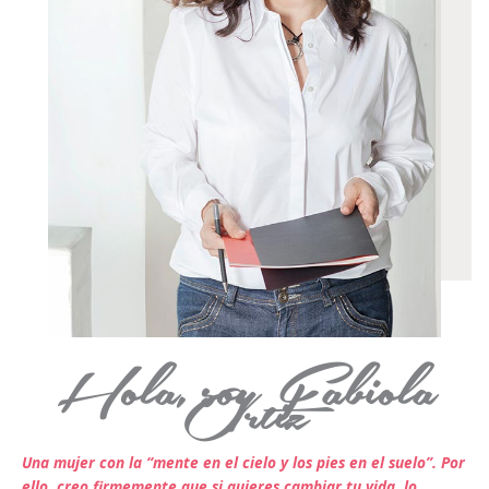
Hola, soy Fabiola
Ortiz
Una mujer con la “mente en el cielo y los pies en el suelo”. Por
ello, creo firmemente que si quieres cambiar tu vida, lo