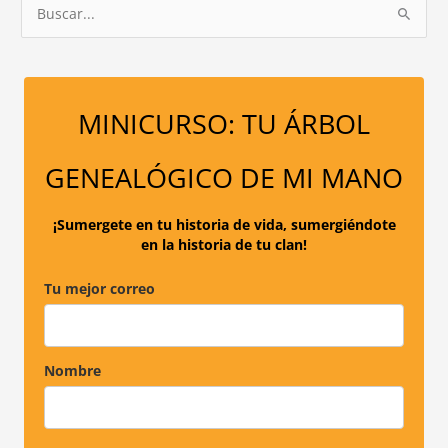
B
u
s
c
a
MINICURSO: TU ÁRBOL
r
p
GENEALÓGICO DE MI MANO
o
r
¡Sumergete en tu historia de vida, sumergiéndote
en la historia de tu clan!
:
Tu mejor correo
Nombre