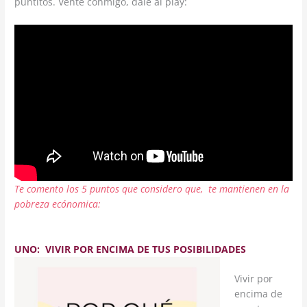
puntitos. Vente conmigo, dale al play:
Te comento los 5 puntos que considero que, te mantienen en la
pobreza ecónomica:
UNO: VIVIR POR ENCIMA DE TUS POSIBILIDADES
Vivir por
encima de