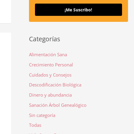
¡Me Suscribo!
Categorías
Alimentación Sana
Crecimiento Personal
Cuidados y Consejos
Descodificación Biológica
Dinero y abundancia
Sanación Árbol Genealógico
Sin categoría
Todas