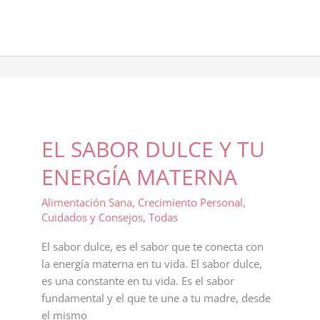
TARDÍO:
PUENTE
ENERGÉTICO
ENTRE
EL
VERANO
Y
EL
EL SABOR DULCE Y TU
OTOÑO
ENERGÍA MATERNA
Alimentación Sana
,
Crecimiento Personal
,
Cuidados y Consejos
,
Todas
El sabor dulce, es el sabor que te conecta con
la energía materna en tu vida. El sabor dulce,
es una constante en tu vida. Es el sabor
fundamental y el que te une a tu madre, desde
el mismo