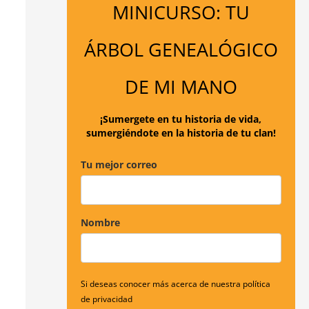
MINICURSO: TU
a
r
ÁRBOL GENEALÓGICO
p
o
DE MI MANO
r
:
¡Sumergete en tu historia de vida,
sumergiéndote en la historia de tu clan!
Tu mejor correo
Nombre
Si deseas conocer más acerca de nuestra política
de privacidad