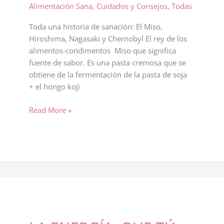
Alimentación Sana
,
Cuidados y Consejos
,
Todas
Toda una historia de sanación: El Miso,
Hiroshima, Nagasaki y Chernobyl El rey de los
alimentos-condimentos Miso que significa
fuente de sabor. Es una pasta cremosa que se
obtiene de la fermentación de la pasta de soja
+ el hongo koji
El
Read More »
Miso
un
alimento-
medicamento
que
debes
conocer
y
probar