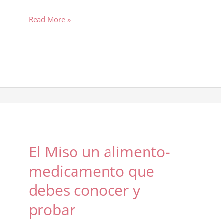
EL
Read More »
SABOR
DULCE
Y
TU
ENERGÍA
MATERNA
El Miso un alimento-
medicamento que
debes conocer y
probar