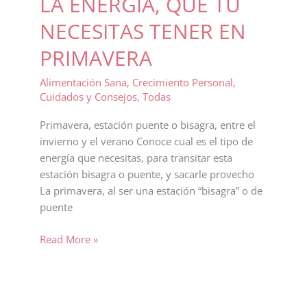
LA ENERGÍA, QUE TÚ
NECESITAS TENER EN
PRIMAVERA
Alimentación Sana
,
Crecimiento Personal
,
Cuidados y Consejos
,
Todas
Primavera, estación puente o bisagra, entre el
invierno y el verano Conoce cual es el tipo de
energía que necesitas, para transitar esta
estación bisagra o puente, y sacarle provecho
La primavera, al ser una estación “bisagra” o de
puente
LA
Read More »
ENERGÍA,
QUE
TÚ
NECESITAS