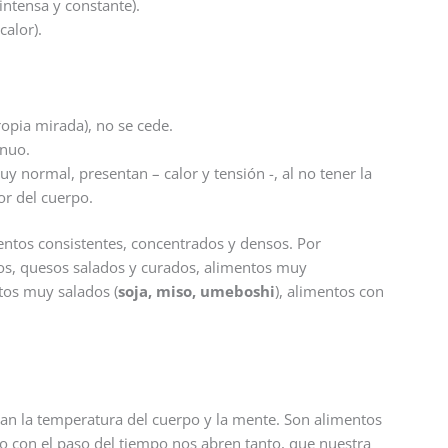
intensa y constante).
calor).
ropia mirada), no se cede.
inuo.
y normal, presentan – calor y tensión -, al no tener la
or del cuerpo.
mentos consistentes, concentrados y densos. Por
os, quesos salados y curados, alimentos muy
tos muy salados (
soja, miso, umeboshi
), alimentos con
jan la temperatura del cuerpo y la mente. Son alimentos
ro con el paso del tiempo nos abren tanto, que nuestra