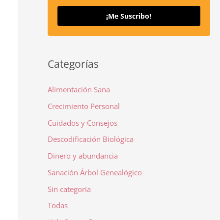
¡Me Suscribo!
Categorías
Alimentación Sana
Crecimiento Personal
Cuidados y Consejos
Descodificación Biológica
Dinero y abundancia
Sanación Árbol Genealógico
Sin categoría
Todas