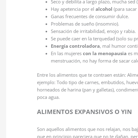
Seco y debilita a largo plazo, mucha sed (
Hay apetencia por el
alcohol
(para sacar 
Ganas frecuentes de consumir dulce.
Problemas de sueño (insomnio).
Sensación de irritabilidad, enojo y rabia.
Se puede caer en la terquedad (solo su p
Energía controladora
, mal humor cont
En las mujeres
con la menopausia
es mu
menstruación, no hay forma de sacar cal
Entre los alimentos que te contraen están: Ali
ejemplo: Todo tipo de carnes, embutidos, huev
horneados de harina (pan y galletas), condimen
poca agua.
ALIMENTOS EXPANSIVOS O YIN
Son aquellos alimentos que nos relajan, nos ba
que en principio pareciera que no te dañan, pe