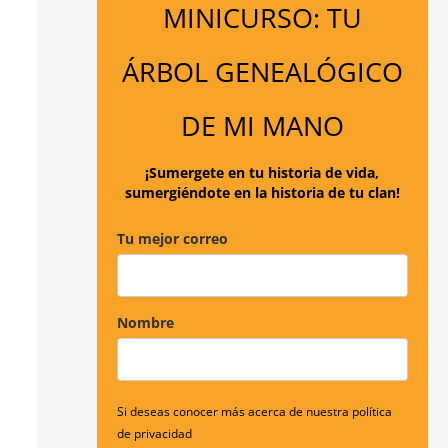
MINICURSO: TU
a
r
ÁRBOL GENEALÓGICO
p
o
DE MI MANO
r
:
¡Sumergete en tu historia de vida,
sumergiéndote en la historia de tu clan!
Tu mejor correo
Nombre
Si deseas conocer más acerca de nuestra política
de privacidad