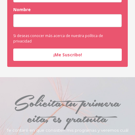
Nombre
Si deseas conocer más acerca de nuestra política de
privacidad
¡Me Suscribo!
Solicita tu primera
cita, es gratuita
Te contaré en que consisten mis programas y veremos cuál