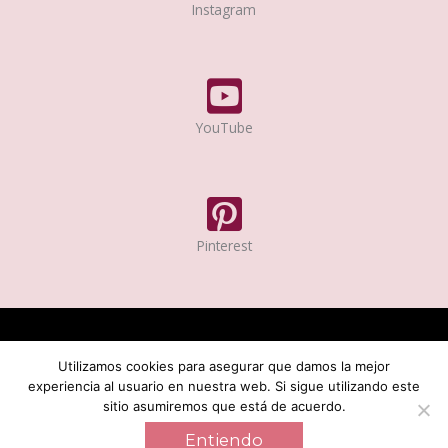
Instagram
YouTube
Pinterest
INICIO
SERVICIOS
SOBRE MI
RECURSOS GRATUITOS
Utilizamos cookies para asegurar que damos la mejor
BLOG
CONTACTO
experiencia al usuario en nuestra web. Si sigue utilizando este
sitio asumiremos que está de acuerdo.
INICIO
SERVICIOS
SOBRE MI
RECURSOS GRATUITOS
BLOG
CONTACTO
Entiendo