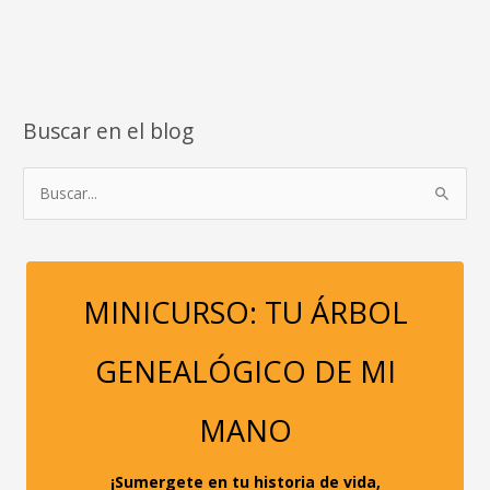
Buscar en el blog
B
u
s
c
a
MINICURSO: TU ÁRBOL
r
p
GENEALÓGICO DE MI
o
r
MANO
:
¡Sumergete en tu historia de vida,