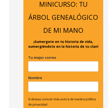
MINICURSO: TU
a
r
ÁRBOL GENEALÓGICO
p
o
DE MI MANO
r
:
¡Sumergete en tu historia de vida,
sumergiéndote en la historia de tu clan!
Tu mejor correo
Nombre
Si deseas conocer más acerca de nuestra política
de privacidad