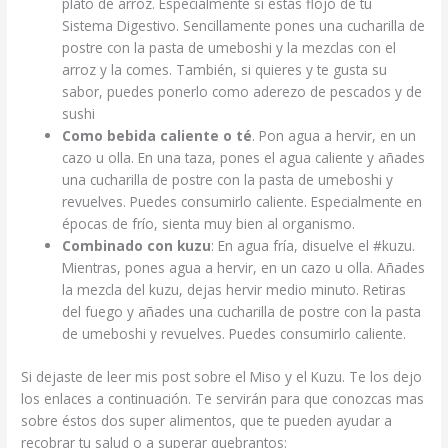
plato de arroz. Especialmente si estás flojo de tu
Sistema Digestivo. Sencillamente pones una cucharilla de
postre con la pasta de umeboshi y la mezclas con el
arroz y la comes. También, si quieres y te gusta su
sabor, puedes ponerlo como aderezo de pescados y de
sushi
Como bebida caliente o té
. Pon agua a hervir, en un
cazo u olla. En una taza, pones el agua caliente y añades
una cucharilla de postre con la pasta de umeboshi y
revuelves. Puedes consumirlo caliente. Especialmente en
épocas de frío, sienta muy bien al organismo.
Combinado con kuzu
: En agua fría, disuelve el #kuzu.
Mientras, pones agua a hervir, en un cazo u olla. Añades
la mezcla del kuzu, dejas hervir medio minuto. Retiras
del fuego y añades una cucharilla de postre con la pasta
de umeboshi y revuelves. Puedes consumirlo caliente.
Si dejaste de leer mis post sobre el Miso y el Kuzu. Te los dejo
los enlaces a continuación. Te servirán para que conozcas mas
sobre éstos dos super alimentos, que te pueden ayudar a
recobrar tu salud o a superar quebrantos: