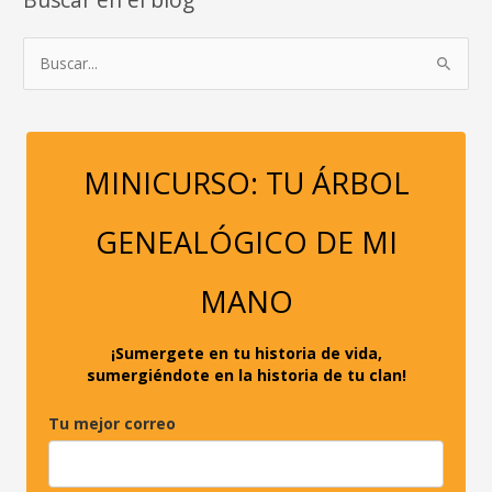
Buscar en el blog
B
u
s
c
a
MINICURSO: TU ÁRBOL
r
p
GENEALÓGICO DE MI
o
r
MANO
:
¡Sumergete en tu historia de vida,
sumergiéndote en la historia de tu clan!
Tu mejor correo