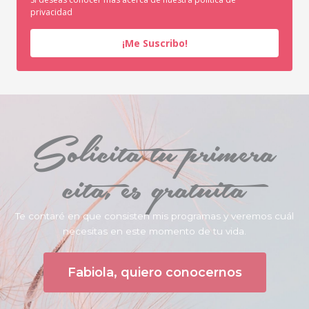
privacidad
¡Me Suscribo!
Solicita tu primera
cita, es gratuita
Te contaré en que consisten mis programas y veremos cuál
necesitas en este momento de tu vida.
Fabiola, quiero conocernos