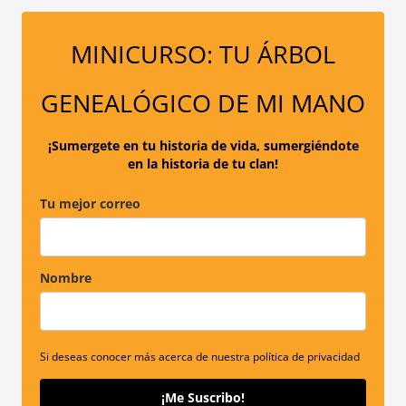
c
a
MINICURSO: TU ÁRBOL
r
p
GENEALÓGICO DE MI MANO
o
r
¡Sumergete en tu historia de vida, sumergiéndote
en la historia de tu clan!
:
Tu mejor correo
Nombre
Si deseas conocer más acerca de nuestra política de privacidad
¡Me Suscribo!