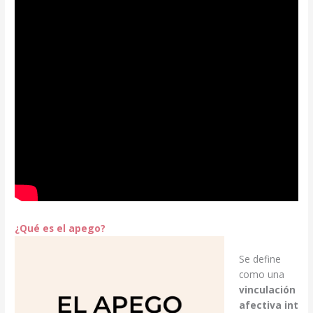
¿Qué es el apego?
Se define
como una
vinculación
afectiva
int