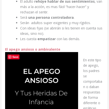
El adulto
rehúye hablar de sus sentimientos
, van
más a la acción, es mas fácil “hacer-hacer” y
rechazan el sentir.
Será
una persona controladora
.
Serán adultos super exigentes y muy rígidos.
Con ideas fijas (se abrirán si les tienen en cuenta sus
ideas, sino no).
Les cuesta
empatizar
con las demás.
El apego ansioso o ambivalente
Save
En este tipo
de apego,
los padres
se
comportaba
n o daban
respuestas
de forma
diferente o
erráticas