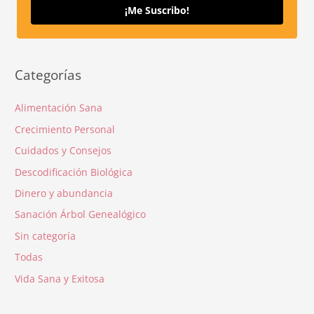
¡Me Suscribo!
Categorías
Alimentación Sana
Crecimiento Personal
Cuidados y Consejos
Descodificación Biológica
Dinero y abundancia
Sanación Árbol Genealógico
Sin categoría
Todas
Vida Sana y Exitosa