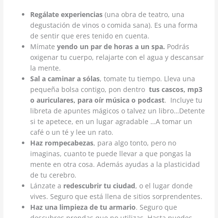
Regálate experiencias
(una obra de teatro, una
degustación de vinos o comida sana). Es una forma
de sentir que eres tenido en cuenta.
Mímate
yendo un par de horas a un spa.
Podrás
oxigenar tu cuerpo, relajarte con el agua y descansar
la mente.
Sal a caminar a sólas
, tomate tu tiempo. Lleva una
pequeña bolsa contigo, pon dentro
tus cascos, mp3
o auriculares, para oír música o podcast
. Incluye tu
libreta de apuntes mágicos o talvez un libro…Detente
si te apetece, en un lugar agradable …A tomar un
café o un té y lee un rato.
Haz rompecabezas
, para algo tonto, pero no
imaginas, cuanto te puede llevar a que pongas la
mente en otra cosa. Además ayudas a la plasticidad
de tu cerebro.
Lánzate a
redescubrir tu ciudad
, o el lugar donde
vives. Seguro que está llena de sitios sorprendentes.
Haz una limpieza de tu armario
. Seguro que
descubres prendas que no utilizas. Hasta puedes