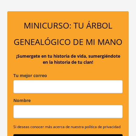
s
c
a
MINICURSO: TU ÁRBOL
r
p
GENEALÓGICO DE MI MANO
o
r
¡Sumergete en tu historia de vida, sumergiéndote
en la historia de tu clan!
:
Tu mejor correo
Nombre
Si deseas conocer más acerca de nuestra política de privacidad