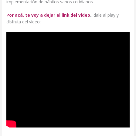
implementación de hábitos sanos cotidianos.
Por acá, te voy a dejar el link del vídeo
…dale al play y
disfruta del vídeo: