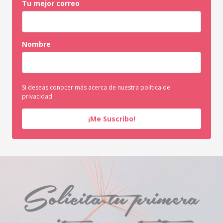
Tu mejor correo
Nombre
Si deseas conocer más acerca de nuestra política de
privacidad
¡Me Suscribo!
Solicita tu primera