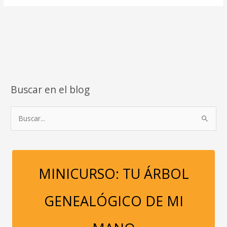
Buscar en el blog
B
u
s
c
a
MINICURSO: TU ÁRBOL
r
p
GENEALÓGICO DE MI
o
r