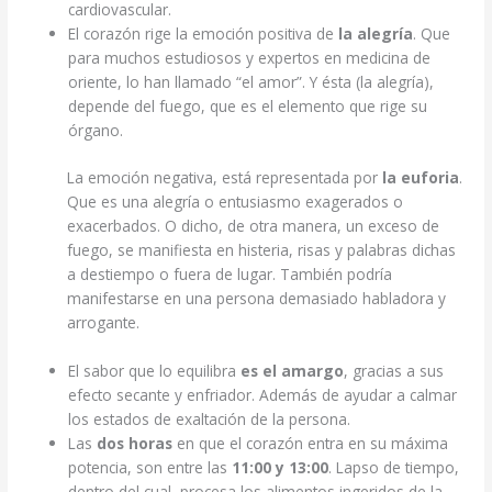
cardiovascular.
El corazón rige la emoción positiva de
la alegría
. Que
para muchos estudiosos y expertos en medicina de
oriente, lo han llamado “el amor”. Y ésta (la alegría),
depende del fuego, que es el elemento que rige su
órgano.
La emoción negativa, está representada por
la euforia
.
Que es una alegría o entusiasmo exagerados o
exacerbados. O dicho, de otra manera, un exceso de
fuego, se manifiesta en histeria, risas y palabras dichas
a destiempo o fuera de lugar. También podría
manifestarse en una persona demasiado habladora y
arrogante.
El sabor que lo equilibra
es el amargo
, gracias a sus
efecto secante y enfriador. Además de ayudar a calmar
los estados de exaltación de la persona.
Las
dos horas
en que el corazón entra en su máxima
potencia, son entre las
11:00 y 13:00
. Lapso de tiempo,
dentro del cual, procesa los alimentos ingeridos de la