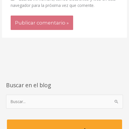
navegador para la próxima vez que comente.
Buscar en el blog
B
u
s
c