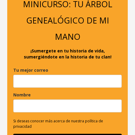
a
MINICURSO: TU ÁRBOL
r
p
GENEALÓGICO DE MI
o
r
MANO
:
¡Sumergete en tu historia de vida,
sumergiéndote en la historia de tu clan!
Tu mejor correo
Nombre
Si deseas conocer más acerca de nuestra política de
privacidad