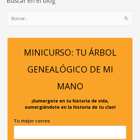
Buscar en el blog
B
u
s
c
a
MINICURSO: TU ÁRBOL
r
p
GENEALÓGICO DE MI
o
r
MANO
:
¡Sumergete en tu historia de vida,
sumergiéndote en la historia de tu clan!
Tu mejor correo