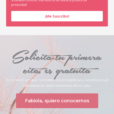
Si deseas conocer más acerca de nuestra política de
privacidad
¡Me Suscribo!
Solicita tu primera
cita, es gratuita
Te contaré en que consisten mis programas y veremos cuál
necesitas en este momento de tu vida.
Fabiola, quiero conocernos