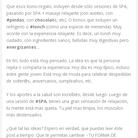
Que esos bono-regalo, incluyen desde sólo sesiones de SPA,
pasando por SPA + masaje relajante (con aceites, con
#pindas
, con
chocolat
e, etc). O bonos que incluyen un
refrigerio o
#lonch
(como una especie de merienda). Muy
acorde con la experiencia relajante. Es decir, un lonch muy
cuidado, con ingredientes sanos, bebidas muy digestivas pero
energizantes
…
En fin, todo está muy pensado. La idea es que la persona
repita o comparta la experiencia. Hoy día es muy típico, incluso
entre gente joven. Está muy de moda para celebrar despedidas
de solter@s, aniversarios, cumpleaños, etc.
Y los aportes a la salud son increíbles, desde luego. Luego de
una sesión de
#SPA
, tienes una gran sensación de relajación,
tu mente está mas quieta. Tu piel mas limpia, los músculos
más destensados.
¿Qué tal las ideas? Espero en verdad, que puedas leer éste
post a tiempo. Que te permitas cambiar –TU FORMA DE