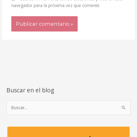
navegador para la próxima vez que comente.
Buscar en el blog
B
u
s
c