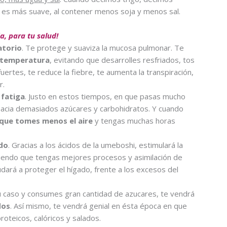
r es más suave, al contener menos soja y menos sal.
a, para tu salud!
atorio
. Te protege y suaviza la mucosa pulmonar. Te
 temperatura
, evitando que desarrolles resfriados, tos
uertes, te reduce la fiebre, te aumenta la transpiración,
r.
 fatiga
. Justo en estos tiempos, en que pasas mucho
 hacia demasiados azúcares y carbohidratos. Y cuando
 que tomes menos el aire
y tengas muchas horas
ado
. Gracias a los ácidos de la umeboshi, estimulará la
ciendo que tengas mejores procesos y asimilación de
udará a proteger el hígado, frente a los excesos del
 tu caso y consumes gran cantidad de azucares, te vendrá
dos
. Así mismo, te vendrá genial en ésta época en que
oteicos, calóricos y salados.