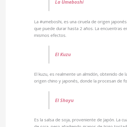
La Umeboshi
La #umeboshi, es una ciruela de origen japonés
que puede durar hasta 2 años. La encuentras en
mismos efectos.
El Kuzu
El kuzu, es realmente un almidón, obtenido de la
origen chino y japonés, donde la procesan de fo
El Shoyu
Es la salsa de soja, proveniente de Japón. La cu
de soja,
pero añadiendo granos de trigo tostad