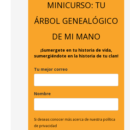
MINICURSO: TU
a
r
ÁRBOL GENEALÓGICO
p
o
DE MI MANO
r
:
¡Sumergete en tu historia de vida,
sumergiéndote en la historia de tu clan!
Tu mejor correo
Nombre
Si deseas conocer más acerca de nuestra política
de privacidad