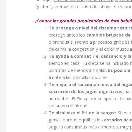
“gluten”, además en el caso del shoyu, su sabo
¡Conoce las grandes propiedades de ésta bebid
Te protege a nivel del sistema respir
protege antes los
cambios bruscos de
o bronquitis. Frente a procesos gripales f
de calma la congestión y el dolor muscula
Te ayuda a combatir el cansancio y la
tiempo en casa. Tu dieta se ha inclinado
disfrutas de menos luz solar.
Es posible
frente a las pantallas móviles.
Te mejora el funcionamiento del híg
secreción de los jugos digestivos
, ha
nutrientes. El #kuzu por su aporte, te ay
consumo de alcohol
Te alcaliniza el PH de la sangre
. Si es
genial, porque equilibra los
estados áci
seguro consumirás más alimentos, muy pr