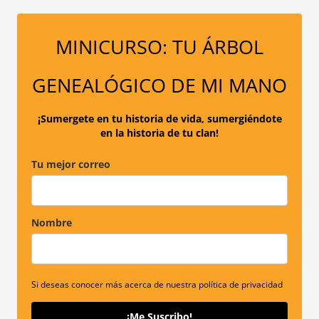
c
a
MINICURSO: TU ÁRBOL
r
p
GENEALÓGICO DE MI MANO
o
r
¡Sumergete en tu historia de vida, sumergiéndote
en la historia de tu clan!
:
Tu mejor correo
Nombre
Si deseas conocer más acerca de nuestra política de privacidad
¡Me Suscribo!