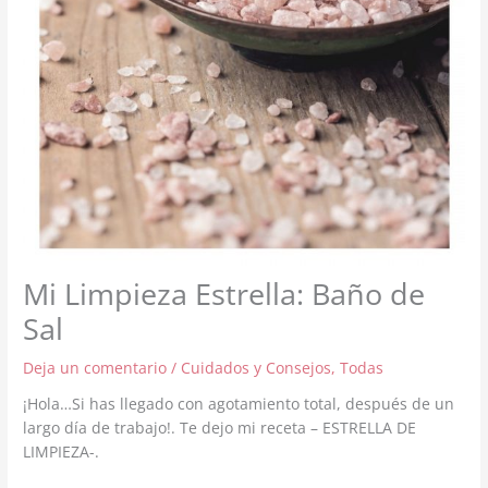
Mi Limpieza Estrella: Baño de
Sal
Deja un comentario
/
Cuidados y Consejos
,
Todas
¡Hola…Si has llegado con agotamiento total, después de un
largo día de trabajo!. Te dejo mi receta – ESTRELLA DE
LIMPIEZA-.