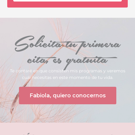
Solicita tu primera
cita, es gratuita
Te contaré en que consisten mis programas y veremos
cuál necesitas en este momento de tu vida.
Fabiola, quiero conocernos