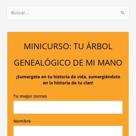
B
u
s
c
a
MINICURSO: TU ÁRBOL
r
p
GENEALÓGICO DE MI MANO
o
r
¡Sumergete en tu historia de vida, sumergiéndote
en la historia de tu clan!
:
Tu mejor correo
Nombre