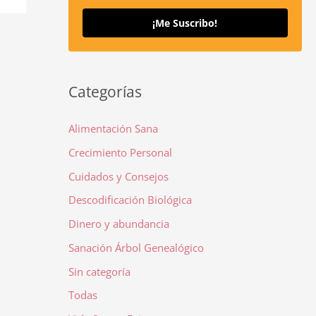
¡Me Suscribo!
Categorías
Alimentación Sana
Crecimiento Personal
Cuidados y Consejos
Descodificación Biológica
Dinero y abundancia
Sanación Árbol Genealógico
Sin categoría
Todas