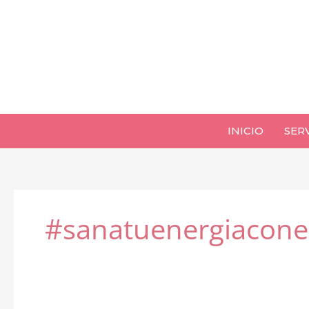
Ir
al
contenido
INICIO
SER
#sanatuenergiacone