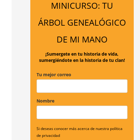
MINICURSO: TU
a
r
ÁRBOL GENEALÓGICO
p
o
DE MI MANO
r
:
¡Sumergete en tu historia de vida,
sumergiéndote en la historia de tu clan!
Tu mejor correo
Nombre
Si deseas conocer más acerca de nuestra política
de privacidad