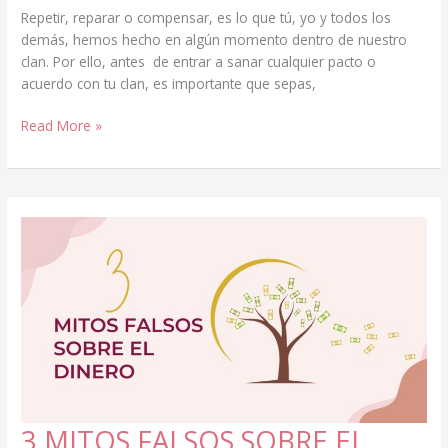
Repetir, reparar o compensar, es lo que tú, yo y todos los
demás, hemos hecho en algún momento dentro de nuestro
clan. Por ello, antes de entrar a sanar cualquier pacto o
acuerdo con tu clan, es importante que sepas,
REPETIR,
Read More »
REPARAR
O
COMPENSAR,
DENTRO
DEL
“CLAN”
3 MITOS FALSOS SOBRE EL