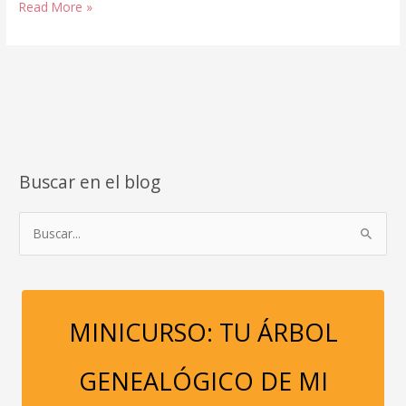
Tus
Read More »
Ancestros,
El
Dinero
y
3
Situaciones
De
Pobreza
Buscar en el blog
B
u
s
c
a
MINICURSO: TU ÁRBOL
r
p
GENEALÓGICO DE MI
o