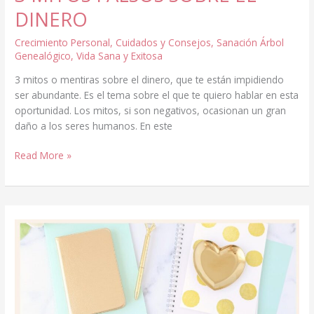
DINERO
Crecimiento Personal
,
Cuidados y Consejos
,
Sanación Árbol
Genealógico
,
Vida Sana y Exitosa
3 mitos o mentiras sobre el dinero, que te están impidiendo
ser abundante. Es el tema sobre el que te quiero hablar en esta
oportunidad. Los mitos, si son negativos, ocasionan un gran
daño a los seres humanos. En este
3
Read More »
MITOS
FALSOS
SOBRE
EL
DINERO