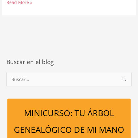
LAS
Read More »
REPETICIONES
EN
TU
ÁRBOL
GENEALÓGICO
TAMBIÉN
SON
POSITIVAS
Buscar en el blog
B
u
s
c
a
MINICURSO: TU ÁRBOL
r
p
GENEALÓGICO DE MI MANO
o