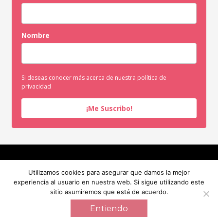
Nombre
Si deseas conocer más acerca de nuestra política de
privacidad
¡Me Suscribo!
INICIO
SERVICIOS
SOBRE MI
RECURSOS GRATUITOS
Utilizamos cookies para asegurar que damos la mejor
BLOG
CONTACTO
experiencia al usuario en nuestra web. Si sigue utilizando este
sitio asumiremos que está de acuerdo.
INICIO
SERVICIOS
SOBRE MI
RECURSOS GRATUITOS
BLOG
CONTACTO
Entiendo