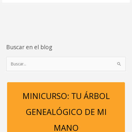
un
alimento-
medicamento
que
debes
conocer
y
Buscar en el blog
probar
B
u
s
c
a
MINICURSO: TU ÁRBOL
r
p
GENEALÓGICO DE MI
o
r
MANO