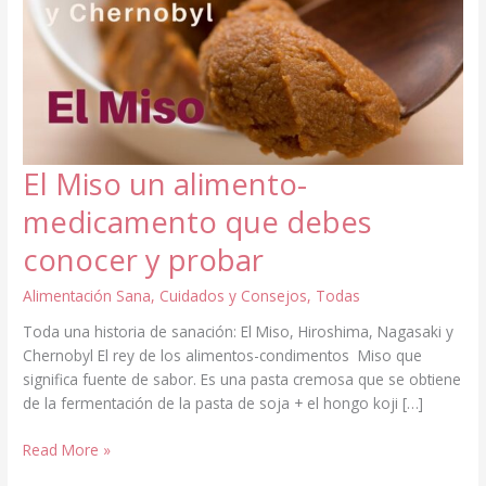
El Miso un alimento-
medicamento que debes
conocer y probar
Alimentación Sana
,
Cuidados y Consejos
,
Todas
Toda una historia de sanación: El Miso, Hiroshima, Nagasaki y
Chernobyl El rey de los alimentos-condimentos Miso que
significa fuente de sabor. Es una pasta cremosa que se obtiene
de la fermentación de la pasta de soja + el hongo koji […]
El
Read More »
Miso