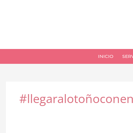
Ir
al
contenido
INICIO
SER
#llegaralotoñoconen