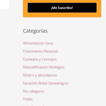
¡Me Suscribo!
Categorías
Alimentación Sana
Crecimiento Personal
Cuidados y Consejos
Descodificación Biológica
Dinero y abundancia
Sanación Árbol Genealógico
Sin categoría
Todas