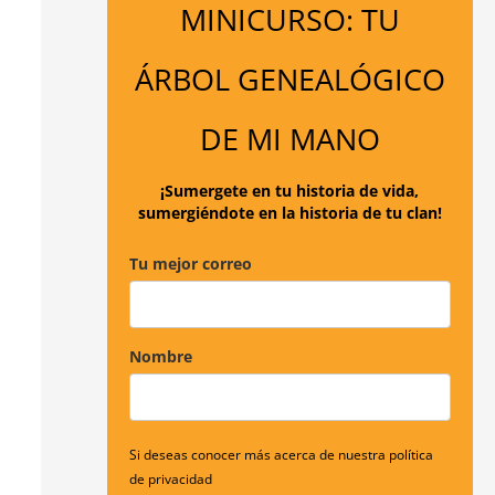
MINICURSO: TU
a
r
ÁRBOL GENEALÓGICO
p
o
DE MI MANO
r
:
¡Sumergete en tu historia de vida,
sumergiéndote en la historia de tu clan!
Tu mejor correo
Nombre
Si deseas conocer más acerca de nuestra política
de privacidad