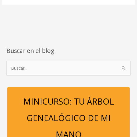
DE
ARMARIO
EMOCIONAL
Buscar en el blog
B
u
s
c
a
MINICURSO: TU ÁRBOL
r
p
GENEALÓGICO DE MI
o
r
MANO