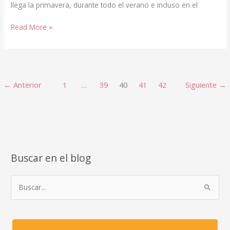
llega la primavera, durante todo el verano e incluso en el
Hoy
Read More »
es
día…
de
mimos
←
Anterior
1
…
39
40
41
42
Siguiente
→
Buscar en el blog
B
u
s
c