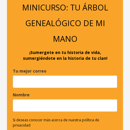
a
MINICURSO: TU ÁRBOL
r
p
GENEALÓGICO DE MI
o
r
MANO
:
¡Sumergete en tu historia de vida,
sumergiéndote en la historia de tu clan!
Tu mejor correo
Nombre
Si deseas conocer más acerca de nuestra política de
privacidad