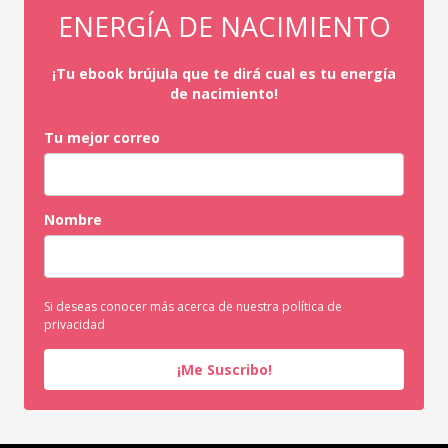
ENERGÍA DE NACIMIENTO
¡Tu ebook brújula que te dirá cual es tu energía
de nacimiento!
Tu mejor correo
Nombre
Si deseas conocer más acerca de nuestra política de
privacidad
¡Me Suscribo!