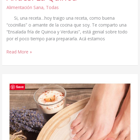
Alimentación Sana
,
Todas
Si, una receta…hoy traigo una receta, como buena
“cocinillas” o amante de la cocina que soy. Te comparto una
“Ensalada fría de Quinoa y Verduras”, está genial sobre todo
por el poco tiempo para prepararla. Acá estamos
El
Read More »
cereal
Ancestral
de
los
Andes:
Save
La
Quinoa