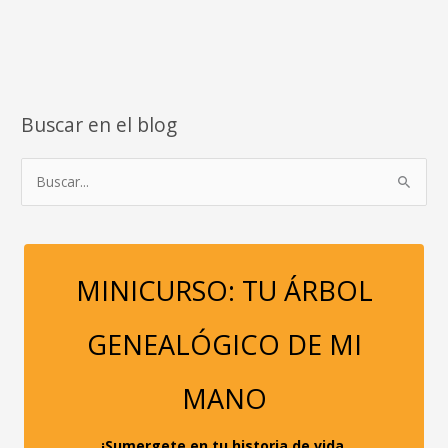
O
RACANERÍA
Buscar en el blog
B
u
s
c
a
MINICURSO: TU ÁRBOL
r
p
GENEALÓGICO DE MI
o
r
MANO
:
¡Sumergete en tu historia de vida,