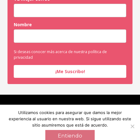
Nombre
Si deseas conocer más acerca de nuestra política de
privacidad
¡Me Suscribo!
INICIO
SERVICIOS
SOBRE MI
RECURSOS GRATUITOS
Utilizamos cookies para asegurar que damos la mejor
BLOG
CONTACTO
experiencia al usuario en nuestra web. Si sigue utilizando este
sitio asumiremos que está de acuerdo.
INICIO
SERVICIOS
SOBRE MI
RECURSOS GRATUITOS
BLOG
CONTACTO
Entiendo