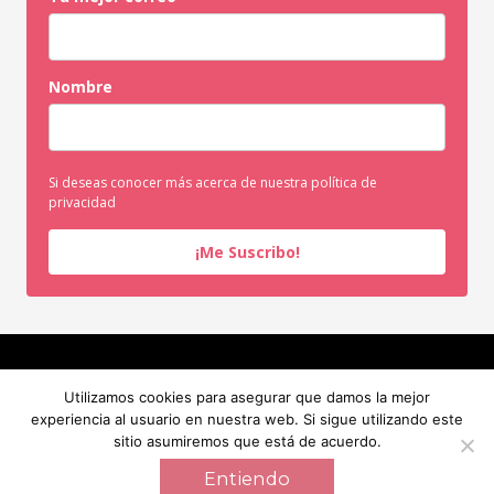
Nombre
Si deseas conocer más acerca de nuestra política de
privacidad
¡Me Suscribo!
INICIO
SERVICIOS
SOBRE MI
RECURSOS GRATUITOS
Utilizamos cookies para asegurar que damos la mejor
BLOG
CONTACTO
experiencia al usuario en nuestra web. Si sigue utilizando este
sitio asumiremos que está de acuerdo.
INICIO
SERVICIOS
SOBRE MI
RECURSOS GRATUITOS
BLOG
CONTACTO
Entiendo