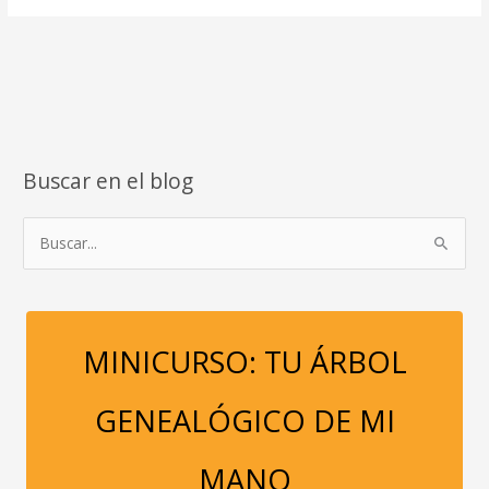
LOS
40,
ES
LA
MEJOR
EDAD
PARA
Buscar en el blog
SANAR.
B
u
s
c
a
MINICURSO: TU ÁRBOL
r
p
GENEALÓGICO DE MI
o
r
MANO