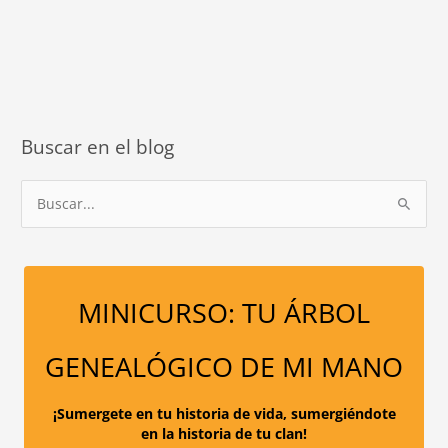
el
ladrón
de
tu
energía
de
Buscar en el blog
centro
B
u
s
c
a
MINICURSO: TU ÁRBOL
r
p
GENEALÓGICO DE MI MANO
o
r
¡Sumergete en tu historia de vida, sumergiéndote
en la historia de tu clan!
: