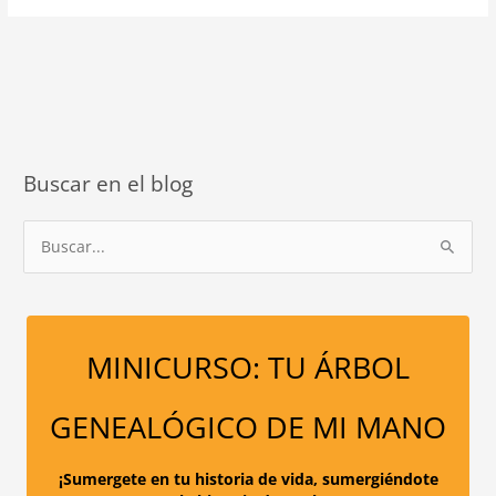
LOS
40,
ES
LA
MEJOR
EDAD
PARA
Buscar en el blog
SANAR.
B
u
s
c
a
MINICURSO: TU ÁRBOL
r
p
GENEALÓGICO DE MI MANO
o
r
¡Sumergete en tu historia de vida, sumergiéndote