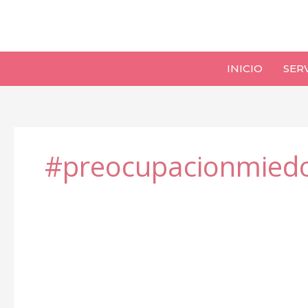
Ir
al
contenido
INICIO
SER
#preocupacionmied