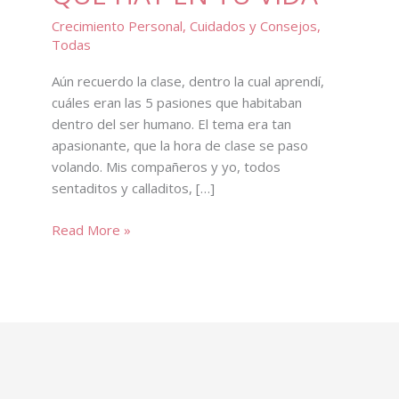
Crecimiento Personal
,
Cuidados y Consejos
,
Todas
Aún recuerdo la clase, dentro la cual aprendí,
cuáles eran las 5 pasiones que habitaban
dentro del ser humano. El tema era tan
apasionante, que la hora de clase se paso
volando. Mis compañeros y yo, todos
sentaditos y calladitos, […]
LAS
Read More »
CINCO
PASIONES
QUE
HAY
EN
TU
VIDA