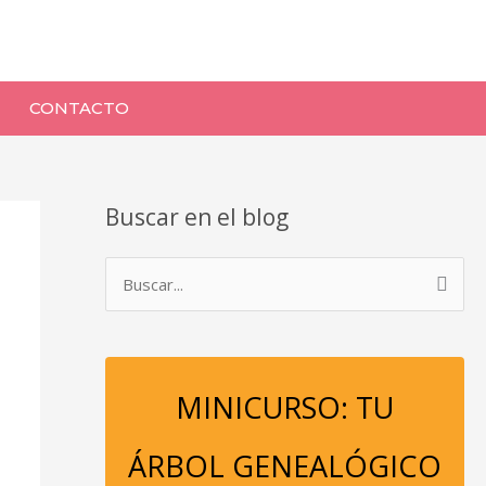
CONTACTO
Buscar en el blog
B
u
s
c
MINICURSO: TU
a
r
ÁRBOL GENEALÓGICO
p