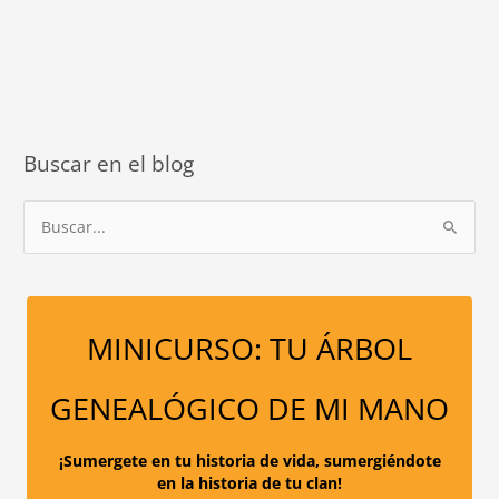
el
ladrón
de
tu
energía
de
Buscar en el blog
centro
B
u
s
c
a
MINICURSO: TU ÁRBOL
r
p
GENEALÓGICO DE MI MANO
o
r
¡Sumergete en tu historia de vida, sumergiéndote
en la historia de tu clan!
: