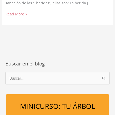
sanación de las 5 heridas”, ellas son: La herida […]
Las
Read More »
5
heridas
de
tu
infancia,
están
más
presentes
Buscar en el blog
que
nunca
B
en
navidad.
u
s
c
a
MINICURSO: TU ÁRBOL
r