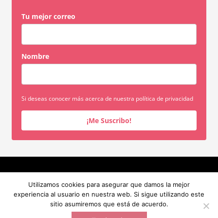
Tu mejor correo
Nombre
Si deseas conocer más acerca de nuestra política de privacidad
¡Me Suscribo!
INICIO
SERVICIOS
SOBRE MI
RECURSOS GRATUITOS
Utilizamos cookies para asegurar que damos la mejor
BLOG
CONTACTO
experiencia al usuario en nuestra web. Si sigue utilizando este
sitio asumiremos que está de acuerdo.
INICIO
SERVICIOS
SOBRE MI
RECURSOS GRATUITOS