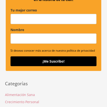
:
Tu mejor correo
Nombre
Si deseas conocer más acerca de nuestra política de privacidad
¡Me Suscribo!
Categorías
Alimentación Sana
Crecimiento Personal