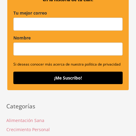
:
Tu mejor correo
Nombre
Si deseas conocer más acerca de nuestra política de privacidad
¡Me Suscribo!
Categorías
Alimentación Sana
Crecimiento Personal