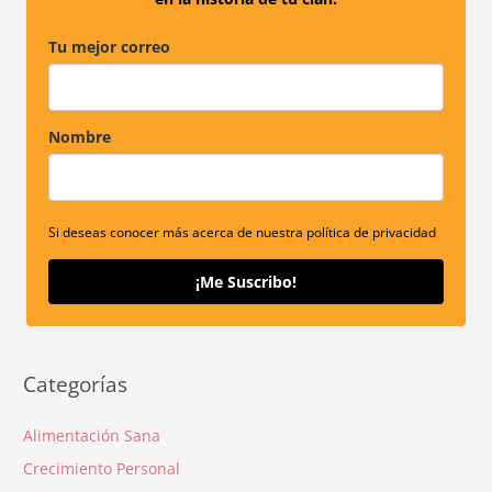
:
Tu mejor correo
Nombre
Si deseas conocer más acerca de nuestra política de privacidad
¡Me Suscribo!
Categorías
Alimentación Sana
Crecimiento Personal