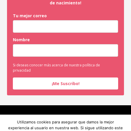
de nacimiento!
Tu mejor correo
Nombre
Si deseas conocer más acerca de nuestra política de
privacidad
¡Me Suscribo!
INICIO
SERVICIOS
SOBRE MI
RECURSOS GRATUITOS
Utilizamos cookies para asegurar que damos la mejor
BLOG
CONTACTO
experiencia al usuario en nuestra web. Si sigue utilizando este