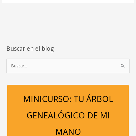
por
las
que
debes
consumir
cebada
en
Buscar en el blog
primavera
B
u
s
c
a
MINICURSO: TU ÁRBOL
r
p
GENEALÓGICO DE MI
o
r
MANO