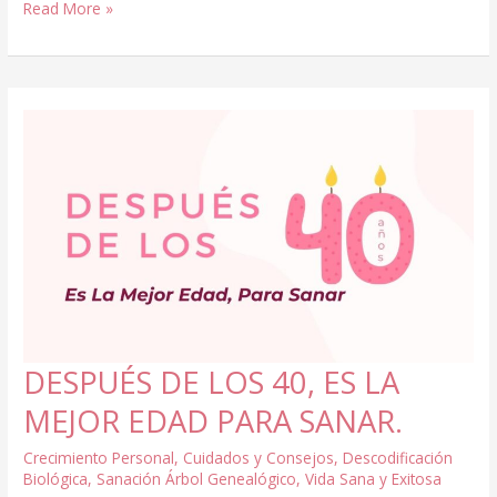
LA
Read More »
DESCODIFICACIÓN
BIOLÓGICA,
TE
SACA
DE
LA
CRISIS
DE
LOS
40
DESPUÉS DE LOS 40, ES LA
MEJOR EDAD PARA SANAR.
Crecimiento Personal
,
Cuidados y Consejos
,
Descodificación
Biológica
,
Sanación Árbol Genealógico
,
Vida Sana y Exitosa