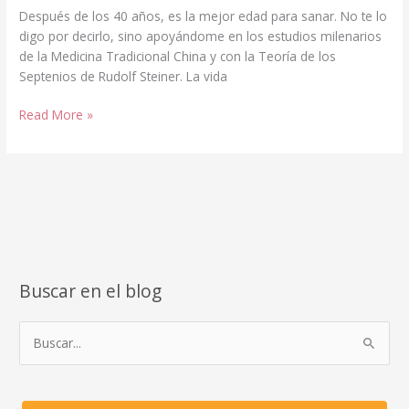
Después de los 40 años, es la mejor edad para sanar. No te lo
digo por decirlo, sino apoyándome en los estudios milenarios
de la Medicina Tradicional China y con la Teoría de los
Septenios de Rudolf Steiner. La vida
DESPUÉS
Read More »
DE
LOS
40,
ES
LA
MEJOR
EDAD
PARA
Buscar en el blog
SANAR.
B
u
s
c