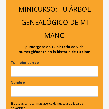
a
MINICURSO: TU ÁRBOL
r
p
GENEALÓGICO DE MI
o
r
MANO
:
¡Sumergete en tu historia de vida,
sumergiéndote en la historia de tu clan!
Tu mejor correo
Nombre
Si deseas conocer más acerca de nuestra política de
privacidad