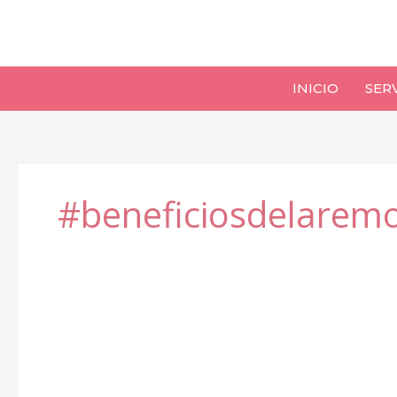
Ir
al
contenido
INICIO
SER
#beneficiosdelarem