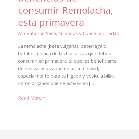
consumir Remolacha,
esta primavera
Alimentación Sana
,
Cuidados y Consejos
,
Todas
La remolacha (beta vulgaris), beterraga o
betabel, es una de las hortalizas que debes
consumir en primavera. Si quieres beneficiarte
de sus valiosos aportes para tu salud,
especialmente para tu hígado y vesícula biliar.
Estos órganos que se activan en […]
Descubre
Read More »
los
8
beneficios
de
consumir