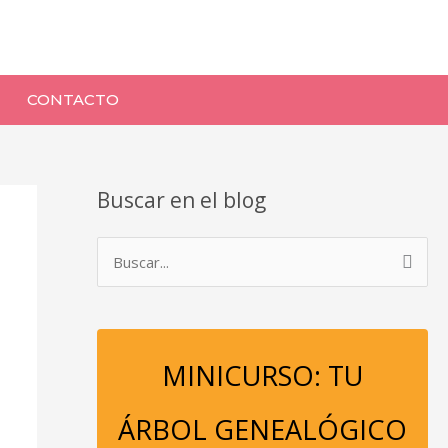
CONTACTO
Buscar en el blog
B
u
s
c
MINICURSO: TU
a
r
ÁRBOL GENEALÓGICO
p