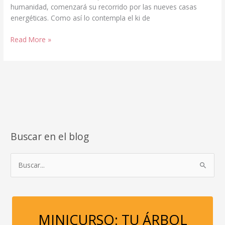
humanidad, comenzará su recorrido por las nueves casas
energéticas. Como así lo contempla el ki de
DESCUBRE
Read More »
TU
CASA
ENERGÉTICA
PARA
EL
2023,
CON
LA
Buscar en el blog
ASTROLOGÍA
CHINA
B
u
s
c
a
MINICURSO: TU ÁRBOL