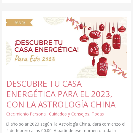
LA
ENERGÍA
DE
LOS
BEBÉS
NACIDOS
BAJO
EL
NUEVO
AÑO
CHINO
2023?
DESCUBRE TU CASA
ENERGÉTICA PARA EL 2023,
CON LA ASTROLOGÍA CHINA
Crecimiento Personal
,
Cuidados y Consejos
,
Todas
El año solar 2023 según la Astrología China, dará comienzo el
4 de febrero a las 00:00. A partir de ese momento toda la