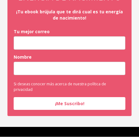
¡Tu ebook brújula que te dirá cual es tu energía
de nacimiento!
Tu mejor correo
Nombre
Si deseas conocer más acerca de nuestra política de
privacidad
¡Me Suscribo!