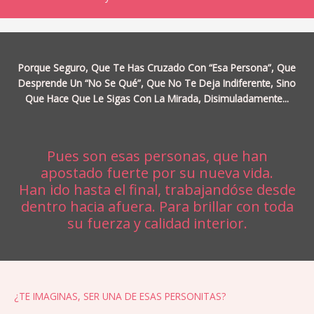
Porque Seguro, Que Te Has Cruzado Con “Esa Persona”, Que
Desprende Un “No Se Qué”, Que No Te Deja Indiferente, Sino
Que Hace Que Le Sigas Con La Mirada, Disimuladamente...
Pues son esas personas, que han
apostado fuerte por su nueva vida.
Han ido hasta el final, trabajandóse desde
dentro hacia afuera. Para brillar con toda
su fuerza y calidad interior.
¿TE IMAGINAS, SER UNA DE ESAS PERSONITAS?