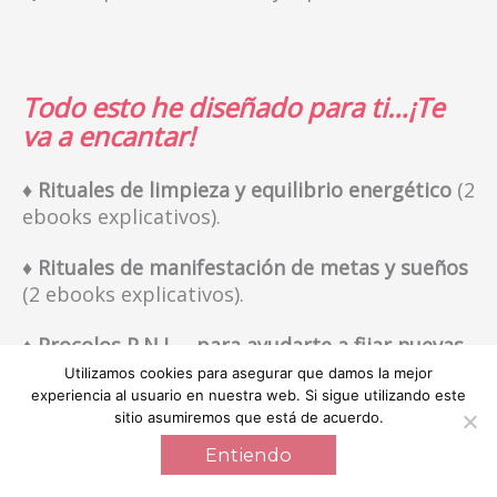
Todo esto he diseñado para ti…¡Te
va a encantar!
♦
Rituales de limpieza y equilibrio energético
(2
ebooks explicativos).
♦ Rituales de manifestación de metas y sueños
(2 ebooks explicativos).
♦ Procolos P.N.L. - para ayudarte a fijar nuevas
maneras de pensar, para que rompas con
Utilizamos cookies para asegurar que damos la mejor
viejos
patrones lastrantes y dañinos
(3 ebooks
experiencia al usuario en nuestra web. Si sigue utilizando este
sitio asumiremos que está de acuerdo.
explicativo).
Entiendo