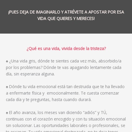
¡PUES DEJA DE IMAGINARLO Y ATRÉVETE A APOSTAR POR ESA
VIDA QUE QUIERES Y MERECES!
¿Qué es una vida, vivida desde la tristeza?
♠ ¿Una vida gris, dónde te sientes cada vez más, absorbido/a
por los problemas? Dónde te vas apagando lentamente cada
día, sin esperanza alguna.
♠ Dónde tu vida emocional está tan destruida que te ha llevado
a enfermarte física y emocionalmente. Te cuesta comenzar
cada día y te preguntas, hasta cuando durará.
♠ El año avanza, los meses van diciendo “adiós” y TÚ,
continuas con el corazón encogido y con tu situación emocional
sin solucionar. Las oportunidades laborales o profesionales, se
te escapan. Tu vida emocional destrozada, no te deja tener