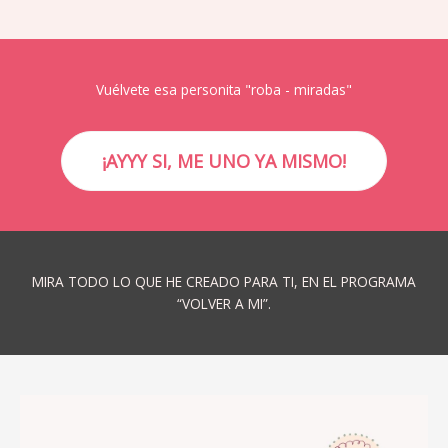
Vuélvete esa personita "roba - miradas"
¡AYYY SI, ME UNO YA MISMO!
MIRA TODO LO QUE HE CREADO PARA TI, EN EL PROGRAMA
“VOLVER A MI”.