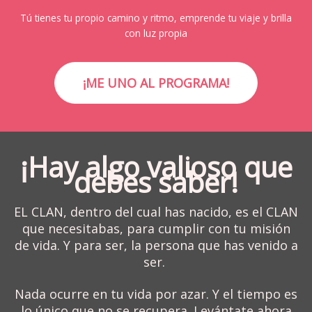
Tú tienes tu propio camino y ritmo, emprende tu viaje y brilla
con luz propia
¡ME UNO AL PROGRAMA!
¡Hay algo valioso que
debes saber!
EL CLAN, dentro del cual has nacido, es el CLAN
que necesitabas, para cumplir con tu misión
de vida. Y para ser, la persona que has venido a
ser.
Nada ocurre en tu vida por azar. Y el tiempo es
lo único que no se recupera. Levántate ahora