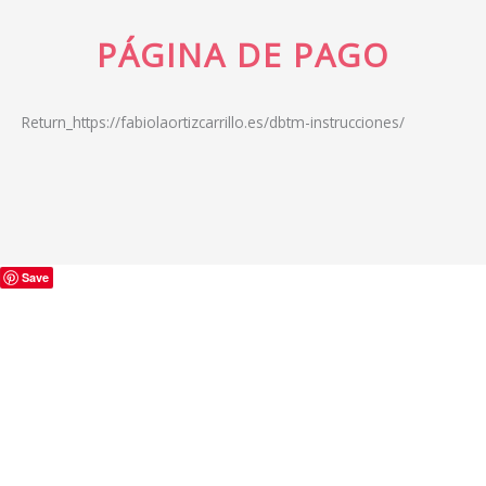
Ir
al
PÁGINA DE PAGO
contenido
Return_https://fabiolaortizcarrillo.es/dbtm-instrucciones/
Save