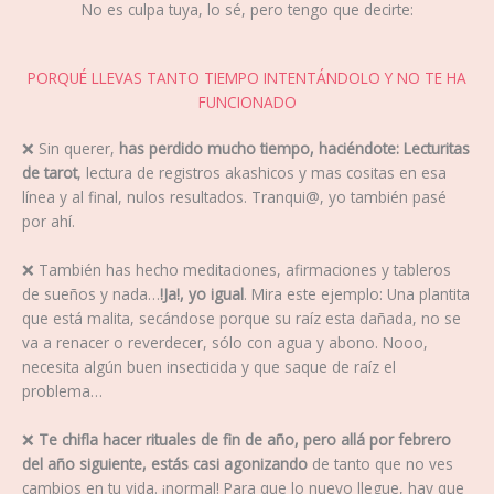
No es culpa tuya, lo sé, pero tengo que decirte:
PORQUÉ LLEVAS TANTO TIEMPO INTENTÁNDOLO Y NO TE HA
FUNCIONADO
❌
Sin querer,
has perdido mucho tiempo, haciéndote: Lecturitas
de tarot
, lectura de registros akashicos y mas cositas en esa
línea y al final, nulos resultados. Tranqui@, yo también pasé
por ahí.
❌
También has hecho meditaciones, afirmaciones y tableros
de sueños y nada…
!Ja!, yo igual
. Mira este ejemplo: Una plantita
que está malita, secándose porque su raíz esta dañada, no se
va a renacer o reverdecer, sólo con agua y abono. Nooo,
necesita algún buen insecticida y que saque de raíz el
problema…
❌
Te chifla hacer rituales de fin de año, pero allá por febrero
del año siguiente, estás casi agonizando
de tanto que no ves
cambios en tu vida. ¡normal! Para que lo nuevo llegue, hay que