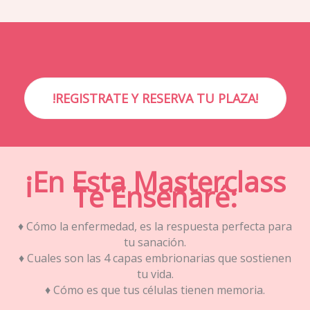
!REGISTRATE Y RESERVA TU PLAZA!
¡En Esta Masterclass
Te Enseñaré:
♦ Cómo la enfermedad, es la respuesta perfecta para
tu sanación.
♦ Cuales son las 4 capas embrionarias que sostienen
tu vida.
♦ Cómo es que tus células tienen memoria.