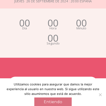
JUEVES 26 DE SEPTIEMBRE DE 2024 : 20:00 ESPAÑA
00
00
00
Día
Hora
Minuto
00
Segundo
!REGISTRATE Y RESERVA TU PLAZA!
Utilizamos cookies para asegurar que damos la mejor
experiencia al usuario en nuestra web. Si sigue utilizando este
sitio asumiremos que está de acuerdo.
Entiendo
Save