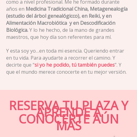
como a nivel profesional. Me he formado durante
años en
Medicina Tradicional China, Metagenealogía
(estudio del árbol genealógicco), en Reiki, y
en
Alimentación Macrobiótica y en Descodificación
Biológica.
Y lo he hecho, de la mano de grandes
maestros, que hoy día son referentes para mí.
Y esta soy yo…en toda mi esencia. Queriendo entrar
en tu vida. Para ayudarte a recorrer el camino. Y
decirte que “
si yo he podido, tú también puedes
”. Y
que el mundo merece conocerte en tu mejor versión.
RESERVA TU PLAZA Y
APRENDE A
CONOCERTE AÚN
MÁS