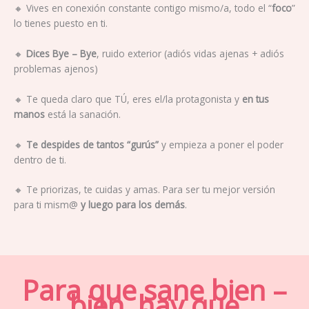
🔸
Vives en conexión constante contigo mismo/a, todo el “
foco
”
lo tienes puesto en ti.
🔸
Dices Bye – Bye
, ruido exterior (adiós vidas ajenas + adiós
problemas ajenos)
🔸
Te queda claro que TÚ, eres el/la protagonista y
en tus
manos
está la sanación.
🔸
Te despides de tantos “gurús”
y empieza a poner el poder
dentro de ti.
🔸
Te priorizas, te cuidas y amas. Para ser tu mejor versión
para ti mism@
y luego para los demás
.
Para que sane bien –
bien, hay que