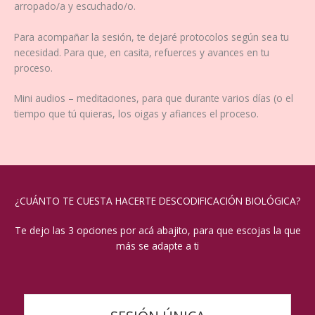
arropado/a y escuchado/o.
Para acompañar la sesión, te dejaré protocolos según sea tu
necesidad. Para que, en casita, refuerces y avances en tu
proceso.
Mini audios – meditaciones, para que durante varios días (o el
tiempo que tú quieras, los oigas y afiances el proceso.
¿CUÁNTO TE CUESTA HACERTE DESCODIFICACIÓN BIOLÓGICA?
Te dejo las 3 opciones por acá abajito, para que escojas la que
más se adapte a ti