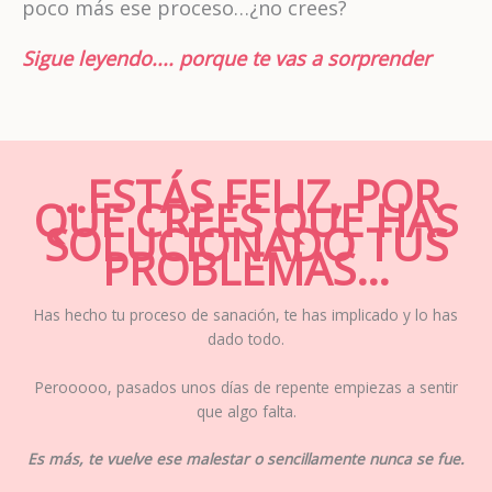
poco más ese proceso…¿no crees?
Sigue leyendo.... porque te vas a sorprender
…ESTÁS FELIZ, POR
QUE CREES QUE HAS
SOLUCIONADO TUS
PROBLEMAS…
Has hecho tu proceso de sanación, te has implicado y lo has
dado todo.
Perooooo, pasados unos días de repente empiezas a sentir
que algo falta.
Es más, te vuelve ese malestar o sencillamente nunca se fue.